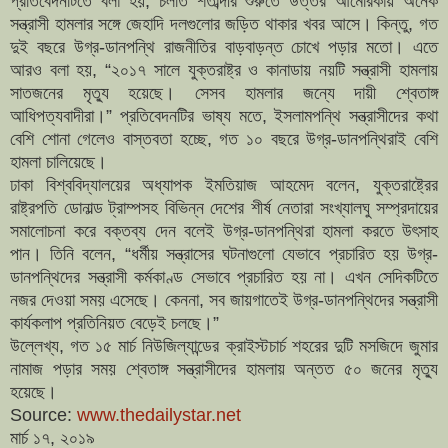
প্রতিবেদনটিতে বলা হয়, চলতি শতাব্দীর শুরুতে উত্তর আমেরিকায় অনেক
সন্ত্রাসী হামলার সঙ্গে জেহাদি দলগুলোর জড়িত থাকার খবর আসে। কিন্তু, গত
দুই বছরে উগ্র-ডানপন্থি রাজনীতির বাড়বাড়ন্ত চোখে পড়ার মতো।
এতে
আরও বলা হয়, “২০১৭ সালে যুক্তরাষ্ট্র ও কানাডায় নয়টি সন্ত্রাসী হামলায়
সাতজনের মৃত্যু হয়েছে। সেসব হামলার জন্যে দায়ী শ্বেতাঙ্গ
আধিপত্যবাদীরা।”
প্রতিবেদনটির ভাষ্য মতে, ইসলামপন্থি সন্ত্রাসীদের কথা
বেশি শোনা গেলেও বাস্তবতা হচ্ছে, গত ১০ বছরে উগ্র-ডানপন্থিরাই বেশি
হামলা চালিয়েছে।
ঢাকা বিশ্ববিদ্যালয়ের অধ্যাপক ইমতিয়াজ আহমেদ বলেন, যুক্তরাষ্ট্রের
রাষ্ট্রপতি ডোনাল্ড ট্রাম্পসহ বিভিন্ন দেশের শীর্ষ নেতারা সংখ্যালঘু সম্প্রদায়ের
সমালোচনা করে বক্তব্য দেন বলেই উগ্র-ডানপন্থিরা হামলা করতে উৎসাহ
পান।
তিনি বলেন, “ধর্মীয় সন্ত্রাসের ঘটনাগুলো যেভাবে প্রচারিত হয় উগ্র-
ডানপন্থিদের সন্ত্রাসী কর্মকাণ্ড সেভাবে প্রচারিত হয় না। এখন সেদিকটিতে
নজর দেওয়া সময় এসেছে। কেননা, সব জায়গাতেই উগ্র-ডানপন্থিদের সন্ত্রাসী
কার্যকলাপ প্রতিনিয়ত বেড়েই চলছে।”
উল্লেখ্য, গত ১৫ মার্চ নিউজিল্যান্ডের ক্রাইস্টচার্চ শহরের দুটি মসজিদে জুমার
নামাজ পড়ার সময় শ্বেতাঙ্গ সন্ত্রাসীদের হামলায় অন্তত ৫০ জনের মৃত্যু
হয়েছে।
Source:
www.thedailystar.net
মার্চ ১৭, ২০১৯