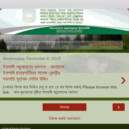
Showing posts with label
মুহাম্মদ সেলিম উদ্দিন
.
Show all posts
Wednesday, December 4, 2019
ইসলামী আন্দোলনের সফলতা - বাংলাদেশ
›
ইসলামি ছাত্রশবিেিরর সাবেক কেন্দ্রীয়
সভাপতি মুহাম্মদ সেলিম উদ্দিন
(একবার ক্লিক করে ভিডিও চালু না হলে ২য় বার ক্লিক করুন) Please browse this
link: আল-কুরআনের দৃষ্টিতে ইসলামী আন্দোলনের সফলতা
›
Home
View web version