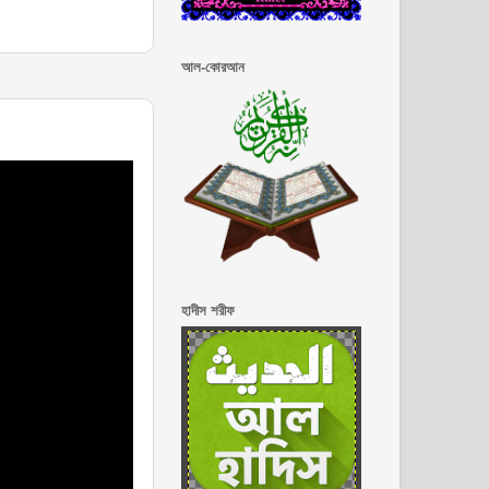
আল-কোরআন
হাদীস শরীফ