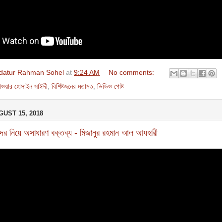
datur Rahman Sohel
at
9:24 AM
No comments:
াওয়ার হোসাইন সাঈদী
,
বিশিষ্টজনের মতামত
,
ভিডিও পোষ্ট
UST 15, 2018
ের নিয়ে অসাধারণ বক্তব্য - মিজানুর রহমান আল আযহারী