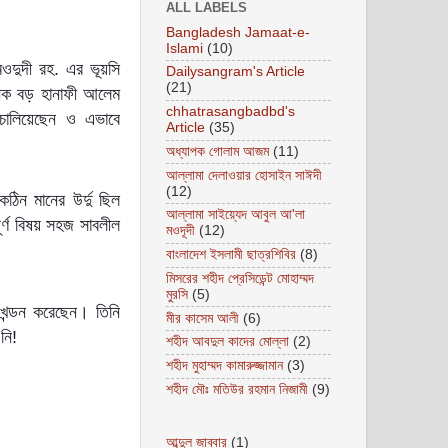
ALL LABELS
Bangladesh Jamaat-e-
Islami
(10)
মওদুদী রহ. এর ভূয়সি
Dailysangram's Article
(21)
নেক বড় হানাফী আলেম
chhatrasangbadbd's
 চালিয়েছেন ও এভাবে
Article
(35)
অধ্যাপক গোলাম আজম
(11)
আল্লামা দেলাওয়ার হোসাইন সাঈদী
(12)
ঠিন মানের উর্দু ছিল
আল্লামা সাইয়্যেদ আবুল আ'লা
ূর্ণ বিষয় সহজ সাবলীল
মওদূদী
(12)
বাংলাদেশ ইসলামী ছাত্রশিবির
(8)
মিসরের শহীদ প্রেসিডেন্ট মোহাম্মদ
মুরসি
(5)
 খন্ডন করেছেন। তিনি
মীর কাসেম আলী
(6)
নি!
শহীদ আবদুল কাদের মোল্লা
(2)
শহীদ মুহাম্মদ কামারুজ্জামান
(3)
শহীদ মৌঃ মতিউর রহমান নিজামী
(9)
আব্দুল জাব্বার
(1)