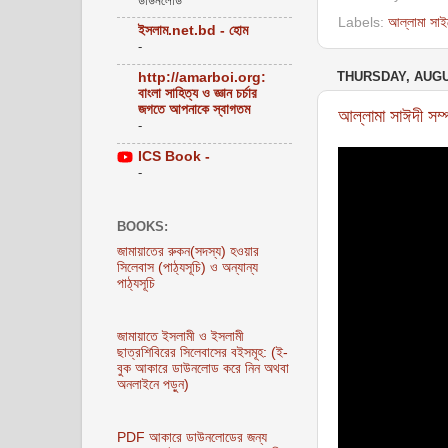
ডাউনলোড
Labels:
আল্লামা সাই
ইসলাম.net.bd - হোম
-
THURSDAY, AUGUS
http://amarboi.org:
বাংলা সাহিত্য ও জ্ঞান চর্চার
জগতে আপনাকে স্বাগতম
আল্লামা সাঈদী সম্প
-
ICS Book -
-
BOOKS:
জামায়াতের রুকন(সদস্য) হওয়ার
সিলেবাস (পাঠ্যসূচি) ও অন্যান্য
পাঠ্যসূচি
জামায়াতে ইসলামী ও ইসলামী
ছাত্রশিবিরের সিলেবাসের বইসমূহ: (ই-
বুক আকারে ডাউনলোড করে নিন অথবা
অনলাইনে পড়ুন)
PDF আকারে ডাউনলোডের জন্য