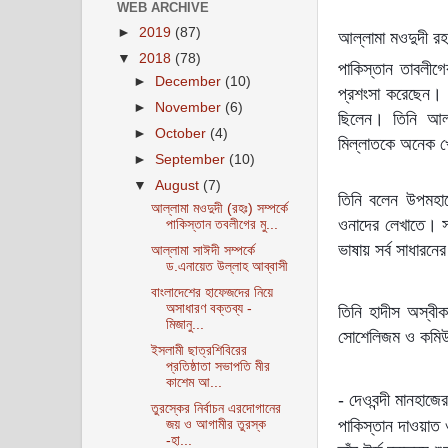
WEB ARCHIVE
►
2019
(87)
আল্লামা মওদুদী রহ
▼
2018
(78)
পাকিস্তান তাবলীগের
►
December
(10)
প্রশংসা করেছেন। 
►
November
(6)
ছিলেন। তিনি আলা
►
October
(4)
মিল্লাতকে অনেক 
►
September
(10)
▼
August
(7)
তিনি বলেন উপমহাদ
আল্লামা মওদুদী (রহঃ) সম্পর্কে
ওনাদের লেখাতে। সা
পাকিস্তান তবলীগের মু...
ভাষায় সর্ব সাধারন
আল্লামা সাঈদী সম্পর্কে
ড.এনায়েত উল্লাহ আব্বাসী
বাংলাদেশের হাফেজদের নিয়ে
অসাধারণ বক্তব্য -
তিনি হাদীস অস্বী
মিজানু...
সোশেলিজম ও কমিউন
ইসলামী ছাত্রশিবিরের
প্রতিষ্ঠাতা সভাপতি মীর
কাশেম আ...
- দেওবন্দী মানহা
তুরস্কের নির্বাচন এরদোগানের
পাকিস্তান দাওয়াত
জয় ও আগামীর তুরস্ক
-হা...