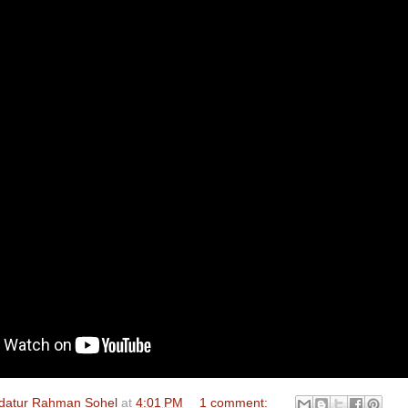
datur Rahman Sohel
at
4:01 PM
1 comment: