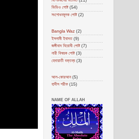
বিশিষ্টজনের মতামত
(21)
ভিডিও পোষ্ট
(54)
সংশোধনমূলক পোষ্ট
(2)
Bangla Waz
(2)
ইসলামী ইবাদত
(9)
জঙ্গীবাদ বিরোধী পোষ্ট
(7)
নারী বিষয়ক পোষ্ট
(3)
হেদায়াতী বক্তব্য
(3)
আল-কোরআন
(5)
হাদীস শরীফ
(15)
NAME OF ALLAH