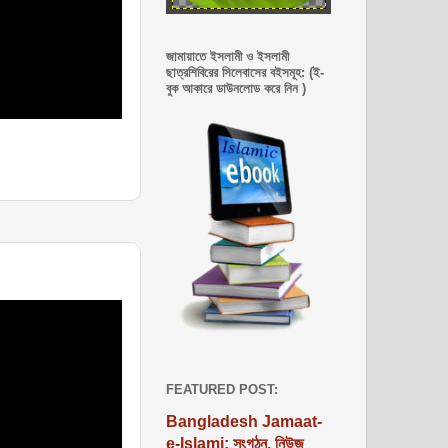
জামায়াতে ইসলামী ও ইসলামী
ছাত্রশিবিরের সিলেবাসের বইসমূহ: (ই-
বুক আকারে ডাউনলোড করে নিন )
FEATURED POST:
Bangladesh Jamaat-
e-Islami: সংগঠন, নিউজ