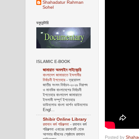
Shahadatur Rahman
Sohel
ডকুমেন্টারি
ISLAMIC E-BOOK
জামায়াত অনলাইন লাইব্রেরি
বাংলাদেশ জামায়াতে ইসলামীর
নির্বাচনী ইশতেহার
-
ত্রয়োদশ
জাতীয় সংসদ নির্বাচন-২০২৬ নিরাপদ
ও মানবিক বাংলাদেশের নির্বাচনী
ইশতেহার বাংলাদেশ জামায়াতে
ইসলামী সম্পূর্ণ ইশতেহার
ডাউনলোড বাংলা ভার্শন ডাউনলোড
Engl...
Shibir Online Library
রমাদান কর্ম পরিকল্পনা
-
রমাদান কর্ম
পরিকল্পনা এবারের রমাদানটি হোক
আপনার জীবনের শ্রেষ্ঠতম রমাদান
Posted by
Shaha