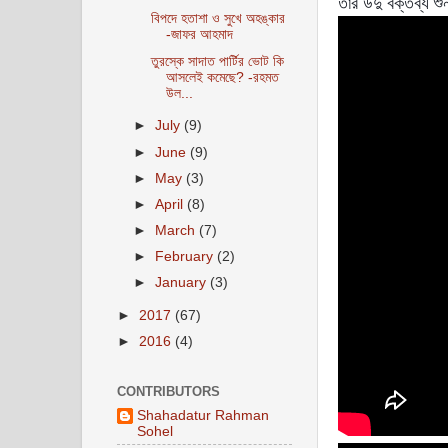
তাঁর উর্দু বক্তব্য 
বিপদে হতাশা ও সুখে অহঙ্কার
-জাফর আহমাদ
তুরস্কে সাদাত পার্টির ভোট কি
আসলেই কমেছে? -রহমত
উল...
►
July
(9)
►
June
(9)
►
May
(3)
►
April
(8)
►
March
(7)
►
February
(2)
►
January
(3)
►
2017
(67)
►
2016
(4)
CONTRIBUTORS
Shahadatur Rahman
Sohel