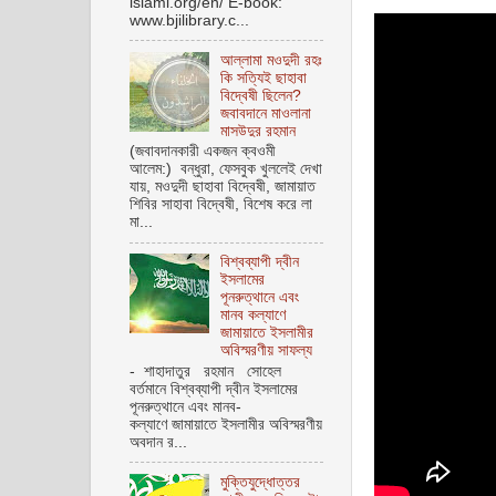
islami.org/en/ E-book:
www.bjilibrary.c...
আল্লামা মওদুদী রহঃ
কি সত্যিই ছাহাবা
বিদ্বেষী ছিলেন?
জবাবদানে মাওলানা
মাসউদুর রহমান
(জবাবদানকারী একজন ক্বওমী
আলেম:) বন্ধুরা, ফেসবুক খুললেই দেখা
যায়, মওদুদী ছাহাবা বিদ্বেষী, জামায়াত
শিবির সাহাবা বিদ্বেষী, বিশেষ করে লা
মা...
বিশ্বব্যাপী দ্বীন
ইসলামের
পূনরুত্থানে এবং
মানব কল্যাণে
জামায়াতে ইসলামীর
অবিস্মরণীয় সাফল্য
- শাহাদাতুর রহমান সোহেল
বর্তমানে বিশ্বব্যাপী দ্বীন ইসলামের
পূনরুত্থানে এবং মানব-
কল্যাণে জামায়াতে ইসলামীর অবিস্মরণীয়
অবদান র...
মুক্তিযুদ্ধোত্তর