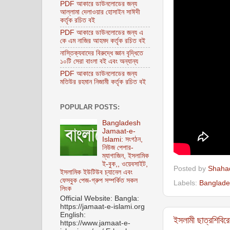
PDF আকারে ডাউনলোডের জন্য
আল্লামা দেলাওয়ার হোসাইন সাঈদী
কর্তৃক রচিত বই
PDF আকারে ডাউনলোডের জন্য এ
কে এম নাজির আহমদ কর্তৃক রচিত বই
নাস্তিক্যবাদের বিরুদ্ধে জ্ঞান বৃদ্ধিতে
১০টি সেরা বাংলা বই এবং অন্যান্য
PDF আকারে ডাউনলোডের জন্য
মতিউর রহমান নিজামী কর্তৃক রচিত বই
POPULAR POSTS:
Bangladesh
Jamaat-e-
Islami: সংগঠন,
নিউজ পেপার-
ম্যাগাজিন, ইসলামিক
ই-বুক,, ওয়েবসাইট,
Posted by
Shaha
ইসলামিক ইউটিউব চ্যানেল এবং
ফেসবুক পেজ-গ্রুপ সম্পর্কিত সকল
Labels:
Banglade
লিংক
Official Website: Bangla:
https://jamaat-e-islami.org
English:
ইসলামী ছাত্রশিবিরে
https://www.jamaat-e-