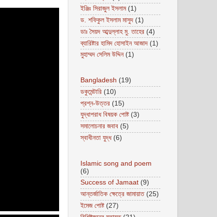
ইঞ্জিঃ সিরাজুল ইসলাম
(1)
ড. শফিকুল ইসলাম মাসুদ
(1)
ডাঃ সৈয়দ আব্দুল্লাহ মু. তাহের
(4)
ব্যারিষ্টার হামিদ হোসাইন আজাদ
(1)
মুহাম্মদ সেলিম উদ্দিন
(1)
Bangladesh
(19)
ডকুমেন্টারি
(10)
প্রশ্ন-উত্তর
(15)
যুদ্ধাপরাধ বিষয়ক পোষ্ট
(3)
সমালোচনার জবাব
(5)
স্বাধীনতা যুদ্ধ
(6)
Islamic song and poem
(6)
Success of Jamaat
(9)
আন্তর্জাতিক ক্ষেত্রে জামায়াত
(25)
ইমেজ পোষ্ট
(27)