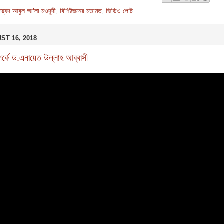
য়্যেদ আবুল আ'লা মওদূদী
,
বিশিষ্টজনের মতামত
,
ভিডিও পোষ্ট
T 16, 2018
র্কে ড.এনায়েত উল্লাহ আব্বাসী