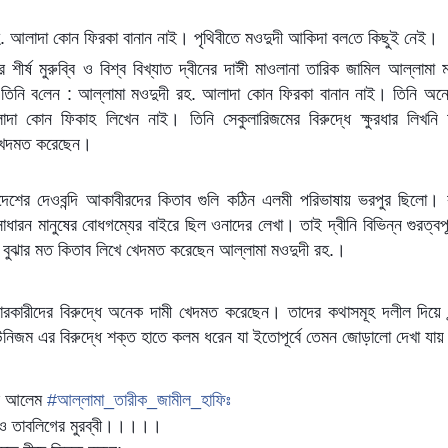
. আলাদা কোন ফিরকা বানান নাই। পৃ‌থিবীতে মওদুদী আকিদা বল‌তে কিছুই নেই।
 শীর্ষ মুরুব্বি ও বিশ্ব বিখ্যাত দ্বীনের দাঈী মাওলানা তারিক জামিল আল্লামা 
তি‌নি ব‌লেন : আল্লামা মওদুদী রহ. আলাদা কোন ফিরকা বানান নাই। তিনি অ
দা কোন ফিকাহ লিখেন নাই। তিনি সেকুলারিজমের বিরুদ্ধে ক্ষুরধার লিখনি
খেদমত করেছেন।
েশের দেওবন্দি আকাবীরদের কিতাব গুলি কঠিন এলমী পরিভাষায় ভরপুর ছিলো। ক
ধারন মানুষের বোধগম্যের বাইরে ছিল ওনাদের লেখা। তাই দ্বীনি বি‌ভিন্ন গুরত্বপ
ের বুঝার মত কিতাব লিখে খেদমত করেছেন আল্লামা মওদুদী রহ.।
কারকারীদের বিরুদ্ধে অনেক দামী খেদমত করেছেন। তাদের কথাসমূহ দলীল দিয়ে
িজম এর বিরুদ্ধে শক্ত হাতে কলম ধরেন যা ইতোপূর্বে তেমন জোড়ালো দেখা যায় 
জের আলেম
#
আল্লামা_তারীক_জামীল_হাফিঃ
 ও তাবলিগের মুরব্বী।।।।।