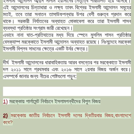
ইসলামী আন্দোলন আব্দুস সালাম ইয়াসীনের নেতৃত্বে পরিচালিত হয়ে আসছে।
এই আন্দোলনের চিন্তাধারা ও লক্ষ্য তাবৎ বিশ্বের ইসলামী আন্দোলন সমূহের
মতই, তবে তারা সনাতন তাসাউফপন্থার উপর বেশী গুরুত্ব প্রদান করে
থাকে। সরকারী নির্যাতনের অব্যাহত মোকাবেলা করে তারা ইসলামী শাসন
ব্যবস্থা প্রতিষ্ঠার সংগ্রাম জারী রেখেছেন।
এভাবে নানা ঘাত-প্রতিঘাতের মধ্য দিয়ে স্পেনে মুসলিম শাসন প্রতিষ্ঠার
বেসক্যাম্প মরক্কোতে ইসলামী আন্দোলন অব্যাহত রয়েছে। নিঃসন্দেহে মরক্কো
ইসলামী বিপ্লব সাধনের ক্ষেত্রে একটি উর্বর ক্ষেত্র।
দীর্ঘ ইসলামী আন্দোলনের ধারাবাহিকতায় আরব বসন্তের পর মরক্কোতে ইসলামী
দল ২০১১ সালে প্রথমবার এবং ২০১৬ সালে ২য়বার বিজয় অর্জন করে।
এসম্পর্কে জানার জন্য নীচের পোষ্টগুলো পড়ুন:
1)
মরক্কোয় পার্লামেন্ট নির্বাচনে ইসলামপন্থীদের বিপুল বিজয়
2)
মরক্কোয় জাতীয় নির্বাচনে ইসলামী দলের দ্বিতীয়বার বিজয়,বাংলাদেশে
কবে?