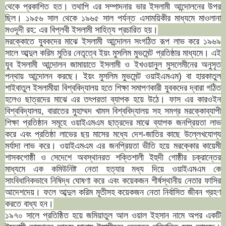
থেকে প্রকাশিত হত। তথাপি এর সম্পাদনার ভার ইসলামী আন্দোলনের উপর
ছিল। ১৯৫৬ সাল থেকে ১৯৬৫ সাল পর্যন্ত এসাময়িকীর মাধ্যমে মাওলানা
মওদূদী রহ: এর বিপ্লবী ইসলামী সাহিত্য প্রচারিত হয়।
মরক্কোতে যুবকদের মাঝে ইসলামী আন্দোলন সংগঠিত রূপ লাভ করে ১৯৬৯
সালে আব্দুল করিম মুতির নেতৃত্বে ইয়ং মুসলিম মুভমেন্ট প্রতিষ্ঠার মাধ্যমে। এই
যুব ইসলামী আন্দোলন জামায়াতে ইসলামী ও ইখওয়ানুল মুসলেমীনের অনুসৃত
পন্থায় আন্দোলন করছে। ইয়ং মুসলিম মুভমেন্ট ওয়াইএমএম) বা হারকাতুল
শাইবাতুল ইসলামীয়া বিশ্ববিদ্যালয় হতে শিক্ষা সমাপণকারী যুবকদের দ্বারা গঠিত
হলেও ছাত্রদের মাঝে এর তৎপরতা ব্যাপক হয়ে উঠে। ফাস এর কারওইন
বিশ্ববিদ্যালয়, বারাতের মুহাম্মদ খামস বিশ্ববিদ্যালয় সহ সমগ্র মরক্কোব্যাপী
শিক্ষা প্রতিষ্ঠান সমূহে ওয়াইএমএম ছাত্রদের মাঝে ব্যাপক জনপ্রিয়তা লাভ
করে এবং প্রতিষ্ঠা লাভের ছয় মাসের মধ্যে দেশ-জাতির কাছে উল্লেখযোগ্য
মর্যাদা লাভ করে। ওয়াইএমএম এর জনপ্রিয়তা ভীতি হয়ে মরক্কোর কায়েমী
শাসকগোষ্ঠী ও সেদেশে অবস্থানরত শক্তিশালী ইহুদী গোষ্ঠীর চক্রান্তের
মাধ্যমে এক কমিউনিষ্ট নেতা হত্যার মধ্য দিয়ে ওয়াইএমএম কে
সাংবিধানিকভাবে নিষিদ্ধ ঘোষণা করে এবং কয়েকজন শীর্ষস্থানীয় নেতার ফাসির
আদেশদেয়। ফলে আব্দুল করিম মূতীসহ কয়েকজন নেতা নির্বাসিত জীবন গ্রহণ
করতে বাধ্য হন।
১৯৭০ সালে প্রতিষ্ঠিত হয়ে জমিয়াতুল আল ওয়াল ইহসান নামে অপর একটি