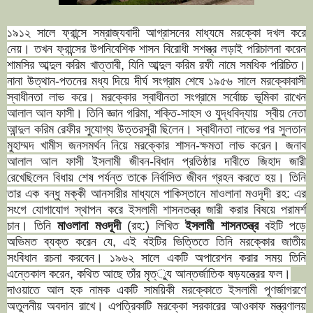
১৯১২ সালে ফ্রান্সে সম্রাজ্যবাদী আগ্রাসনের মাধ্যমে মরক্কো দখল করে
নেয়। তখন ফ্রান্সের উপনিবেশিক শাসন বিরোধী সশস্ত্র লড়াই পরিচালনা করেন
শামসির আব্দুল করিম খাত্তাবী, যিনি আব্দুল করিম রফী নামে সমধিক পরিচিত।
নানা উত্থান-পতনের মধ্য দিয়ে দীর্ঘ সংগ্রাম শেষে ১৯৫৬ সালে মরক্কোবাসী
স্বাধীনতা লাভ করে। মরক্কোর স্বাধীনতা সংগ্রামে সর্বোচ্চ ভূমিকা রাখেন
আলাল আল ফাসী। তিনি জ্ঞান গরিমা, শক্তি-সাহস ও যুদ্ধবিদ্যায় স্বীয় নেতা
আন্দুল করিম রেফীর সুযোগ্য উত্তরসুরী ছিলেন। স্বাধীনতা লাভের পর সুলতান
মুহাম্মদ খামীস জনসমর্থন নিয়ে মরক্কোর শাসন-ক্ষমতা লাভ করেন। জনাব
আলাল আল ফাসী ইসলামী জীবন-বিধান প্রতিষ্ঠার দাবীতে জিহাদ জারী
রেখেছিলেন বিধায় শেষ পর্যন্ত তাকে নির্বাসিত জীবন গ্রহন করতে হয়। তিনি
তার এক বন্ধু মক্কী আনসারীর মাধ্যমে পাকিস্তানে মাওলানা মওদূদী রহ: এর
সংগে যোগাযোগ স্থাপন করে ইসলামী শাসনতন্ত্র জারী করার বিষয়ে পরামর্শ
চান। তিনি
মাওলানা মওদূদী
(রহ:) লিখিত
ইসলামী শাসনতন্ত্র
বইটি পড়ে
অভিমত ব্যক্ত করেন যে, এই বইটির ভিত্তিতে তিনি মরক্কোর জাতীয়
সংবিধান রচনা করবেন। ১৯৬২ সালে একটি অপারেশন করার সময় তিনি
এন্তেকাল করেন, কথিত আছে তাঁর মৃত্্যু আন্তর্জাতিক ষড়যন্ত্রের ফল।
দাওয়াতে আল হক নামক একটি সাময়িকী মরক্কোতে ইসলামী পূণর্জাগরণে
অতুলনীয় অবদান রাখে। এপত্রিকাটি মরক্কো সরকারের আওকাফ মন্ত্রণালয়