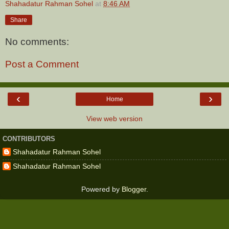
Shahadatur Rahman Sohel
at
8:46 AM
Share
No comments:
Post a Comment
‹
›
Home
View web version
CONTRIBUTORS
Shahadatur Rahman Sohel
Shahadatur Rahman Sohel
Powered by
Blogger
.