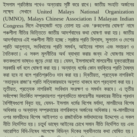
ইসলাম প্রতিষ্ঠার পথেও অন্তরায় সৃষ্টি করে রাখে। জাতীয় সংহতি অর্জনের
লক্ষ্যে সেখানে United Malays National Organization
(UMNO), Malays Chinese Association I Malayan Indian
Congress মিলে ঐক্যজোট গড়ে তোলা হয় এবং ‘রুকনেগার ঘোষণা’ নামে
পঞ্চশীলা নীতির ভিত্তিতে জাতীয় আদর্শবাদের কথা ঘোষণা করা হয়। জাতীয়
আদর্শবাদের এই পঞ্চশীলা নীতি হচ্ছে : স্রষ্ঠার প্রতি বিশ্বাস, সুলতান ও দেশের
প্রতি আনুগত্য, সংবিধানের প্রতি সমর্থন, আইনের শাসন এবং সদাচরণ ও
নৈতিকতা। এ সকল মূলনীতির অর্থ ব্যাখ্যা করার জন্য ঐ ঘোষণার সাথে
কতকগুলো ভাষ্যও জুড়ে দেয়া হয়। যেমন, ইসলামকেই মালয়েশীয় যুক্তরাষ্ট্রের
সরকারি ধর্ম বলে ঘোষণা করা হয়। অন্যান্য ধর্মের কোন ব্যক্তির প্রতি বৈষম্য
করা হবে না বলে প্রতিশ্রুতিও দান করা হয়। দ্বিতীয়ত, প্রত্যেক নাগরিকই
‘মহানুভব রাজা’র প্রতি সত্যিকারভাবে অনুগত থাকবে বলে প্রত্যাশা করা হয়।
তৃতীয়ত, প্রত্যেক নাগরিকই সংবিধান সংরক্ষণ ও সমর্থন করবে। এ তৃতীয়
সর্বাপেক্ষা বিতর্কিত সম্প্রদায়গত প্রশ্নাদিতে মালয়েশীয় সরকারের নীতির প্রধান
বৈশিষ্ট্যগুলো বিবৃত হয়, যেমন- ইসলাম ধর্মের বিশেষ মর্যাদা, মালয়ীদের বিশেষ
অধিকার ও অন্যান্য সম্প্রদায়ের নাগরিকত্ব অর্জনের অধিকার। অ-মালয়ীদের
ওপর মালয়ীদের বিশেষ আইনগত ও রাজনৈতিক মর্যাদাদানের উদ্দেশ্যে এ সকল
নীতি নির্দেশিত হয়। চতুর্থ ভাষ্যে আইনের চোখে সমান নীতি নির্দেশিত হয় এবং
আরোপিত বিধি-নিষেধ সাপেক্ষে বিভিন্ন দিকের স্বাধীনতার কথা ঘোষিত হয়।