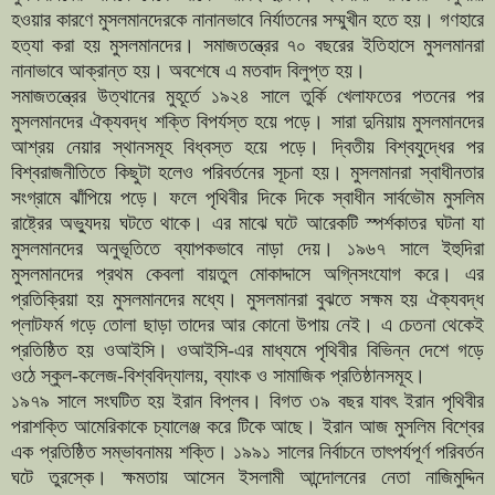
হওয়ার কারণে মুসলমানদেরকে নানানভাবে নির্যাতনের সম্মুখীন হতে হয়। গণহারে
হত্যা করা হয় মুসলমানদের। সমাজতন্ত্রের ৭০ বছরের ইতিহাসে মুসলমানরা
নানাভাবে আক্রান্ত হয়। অবশেষে এ মতবাদ বিলুপ্ত হয়।
সমাজতন্ত্রের উত্থানের মুহূর্তে ১৯২৪ সালে তুর্কি খেলাফতের পতনের পর
মুসলমানদের ঐক্যবদ্ধ শক্তি বিপর্যস্ত হয়ে পড়ে। সারা দুনিয়ায় মুসলমানদের
আশ্রয় নেয়ার স্থানসমূহ বিধ্বস্ত হয়ে পড়ে। দ্বিতীয় বিশ্বযুদ্ধের পর
বিশ্বরাজনীতিতে কিছুটা হলেও পরিবর্তনের সূচনা হয়। মুসলমানরা স্বাধীনতার
সংগ্রামে ঝাঁপিয়ে পড়ে। ফলে পৃথিবীর দিকে দিকে স্বাধীন সার্বভৌম মুসলিম
রাষ্ট্রের অভ্যুদয় ঘটতে থাকে। এর মাঝে ঘটে আরেকটি স্পর্শকাতর ঘটনা যা
মুসলমানদের অনুভূতিতে ব্যাপকভাবে নাড়া দেয়। ১৯৬৭ সালে ইহুদিরা
মুসলমানদের প্রথম কেবলা বায়তুল মোকাদ্দাসে অগ্নিসংযোগ করে। এর
প্রতিক্রিয়া হয় মুসলমানদের মধ্যে। মুসলমানরা বুঝতে সক্ষম হয় ঐক্যবদ্ধ
প্লাটফর্ম গড়ে তোলা ছাড়া তাদের আর কোনো উপায় নেই। এ চেতনা থেকেই
প্রতিষ্ঠিত হয় ওআইসি। ওআইসি-এর মাধ্যমে পৃথিবীর বিভিন্ন দেশে গড়ে
ওঠে স্কুল-কলেজ-বিশ্ববিদ্যালয়, ব্যাংক ও সামাজিক প্রতিষ্ঠানসমূহ।
১৯৭৯ সালে সংঘটিত হয় ইরান বিপ্লব। বিগত ৩৯ বছর যাবৎ ইরান পৃথিবীর
পরাশক্তি আমেরিকাকে চ্যালেঞ্জ করে টিকে আছে। ইরান আজ মুসলিম বিশ্বের
এক প্রতিষ্ঠিত সম্ভাবনাময় শক্তি। ১৯৯১ সালের নির্বাচনে তাৎপর্যপূর্ণ পরিবর্তন
ঘটে তুরস্কে। ক্ষমতায় আসেন ইসলামী আন্দোলনের নেতা নাজিমুদ্দিন