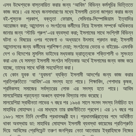
এসব উদ্দেশ্যকে বাস্তবায়িত করার জন্য ‘আবিম’ বিভিন্ন কর্মসূচির ভিত্তিতে
কাজ করে। এর মধ্যে জনসাধারণের মধ্যে ইসলামী চেতনা জাগ্রত করার জন্য
বই-পুস্তক প্রকাশ, বক্তৃতা ফোরাম, সেমিনার-সিম্পোজিয়াম ইত্যাদির
আয়োজন করা; আন্দোলন ও সংগঠনের কর্মীদের নিয়ে ইসলাম সম্পর্কে অধিকতর
জানার জন্য ‘স্টাডি গ্রুপ’-এর ব্যবস্থা করা; ইসলামের সাথে সংশ্লিষ্ট বিভিন্ন
ঘটনা ও বিষয়ের ওপর গবেষণা ও অধ্যয়নে উৎসাহ প্রদান করা; ইসলামী
আন্দোলনের জন্য কর্মীদের প্রশিক্ষণ দেয়া; সংগঠনের ভেতর ও বাইরের- এমনকি
দেশ ও বিদেশের মুসলিম ভাইদের মধ্যকার ভ্রাতৃত্বকে শক্তিশালী ও সুসংহত
করা এবং যে সমস্ত ইসলামী সংগঠন সত্যিকার অর্থে ইসলামের জন্য কাজ করে
যাচ্ছে, তাদের সাথে ঘনিষ্ঠ সহযেগিতা করা।
যে কোন যুবক বা ‘যুবমনা’ ব্যক্তি ইসলামী আদর্শের জন্য কাজ করার
প্রতিশ্রুতিতে ‘আবিম’-এর সদস্য হতে পারে। শিক্ষাবিদ, পেশাদার কৃষক,
শ্রমিকসহ সমাজের সর্বস্তরের লোক এর সদস্য হতে পারে। আবিম
মালয়েশিয়ার প্রত্যন্ত অঞ্চলে ব্যাপক বিস্তার লাভ করেছে।
মালয়েশিয়া স্বাধীনতা লাভের ৭ বছর পর ১৯৬৪ সালে সংসদ সদস্য নির্বাচিত হন
মাহাথির মোহাম্মদ। এর মাধ্যমে তার রাজনীতিতে প্রবেশ। এর ১৭ বছর পর
১৯৮১ সালে তিনি দেশটির প্রধানমন্ত্রী হন। প্রধানমন্ত্রিত্বের পদে অধিষ্ঠিত
থাকা অবস্থায় ডা: মাহাথির মোহাম্মদ ইসলামী ব্যবস্থা কায়েমের প্রতিশ্রুতি
দিয়ে আবিমের প্রেসিডেন্ট তরুণ জনপ্রিয় নেতা আনোয়ার ইব্রাহিমকে নিজের