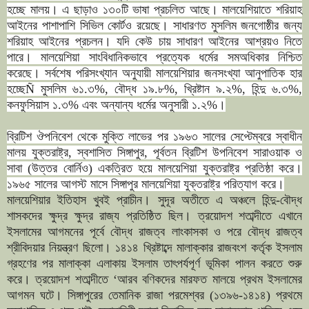
হচ্ছে মালয়। এ ছাড়াও ১৩০টি ভাষা প্রচলিত আছে। মালয়েশিয়াতে শরিয়াহ
আইনের পাশাপাশি সিভিল কোর্টও রয়েছে। সাধারণত মুসলিম জনগোষ্ঠীর জন্য
শরিয়াহ আইনের প্রচলন। যদি কেউ চায় সাধারণ আইনের আশ্রয়ও নিতে
পারে। মালয়েশিয়া সাংবিধানিকভাবে প্রত্যেক ধর্মের সমঅধিকার নিশ্চিত
করেছে। সর্বশেষ পরিসংখ্যান অনুযায়ী মালয়েশিয়ার জনসংখ্যা আনুপাতিক হার
হচ্ছেÑ মুসলিম ৬১.৩%, বৌদ্ধ ১৯.৮%, খ্রিষ্টান ৯.২%, হিন্দু ৬.৩%,
কনফুসিয়াস ১.৩% এবং অন্যান্য ধর্মের অনুসারী ১.২%।
ব্রিটিশ ঔপনিবেশ থেকে মুক্তি লাভের পর ১৯৬৩ সালের সেপ্টেম্বরে স্বাধীন
মালয় যুক্তরাষ্ট্র, স্বশাসিত সিঙ্গাপুর, পূর্বতন ব্রিটিশ উপনিবেশ সারাওয়াক ও
সাবা (উত্তর বোর্নিও) একত্রিত হয়ে মালয়েশিয়া যুক্তরাষ্ট্র প্রতিষ্ঠা করে।
১৯৬৫ সালের আগস্ট মাসে সিঙ্গাপুর মালয়েশিয়া যুক্তরাষ্ট্র পরিত্যাগ করে।
মালয়েশিয়ার ইতিহাস খুবই প্রাচীন। সুদূর অতীতে এ অঞ্চলে হিন্দু-বৌদ্ধ
শাসকদের ক্ষুদ্র ক্ষুদ্র রাজ্য প্রতিষ্ঠিত ছিল। ত্রয়োদশ শতাব্দীতে এখানে
ইসলামের আগমনের পূর্বে বৌদ্ধ রাজত্ব লাংকাসকা ও পরে বৌদ্ধ রাজত্ব
শ্রীবিদয়ার নিয়ন্ত্রণ ছিলো। ১৪১৪ খ্রিষ্টাব্দে মালাক্কার রাজবংশ কর্তৃক ইসলাম
গ্রহণের পর মালাক্কা এলাকায় ইসলাম তাৎপর্যপূর্ণ ভূমিকা পালন করতে শুরু
করে। ত্রয়োদশ শতাব্দীতে ‘আরব বণিকদের মারফত মালয়ে প্রথম ইসলামের
আগমন ঘটে। সিঙ্গাপুরের তেমানিক রাজা পরমেশ্বর (১৩৯৬-১৪১৪) প্রথমে