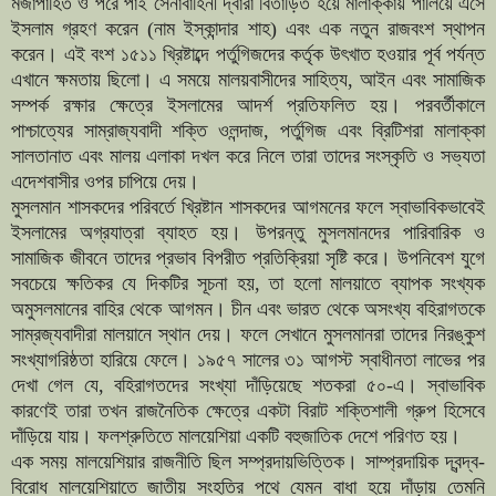
মজাপাহিত ও পরে পাই সেনাবাহিনী দ্বারা বিতাড়িত হয়ে মালাক্কায় পালিয়ে এসে
ইসলাম গ্রহণ করেন (নাম ইস্কান্দার শাহ) এবং এক নতুন রাজবংশ স্থাপন
করেন। এই বংশ ১৫১১ খ্রিষ্টাব্দে পর্তুগিজদের কর্তৃক উৎখাত হওয়ার পূর্ব পর্যন্ত
এখানে ক্ষমতায় ছিলো। এ সময়ে মালয়বাসীদের সাহিত্য, আইন এবং সামাজিক
সম্পর্ক রক্ষার ক্ষেত্রে ইসলামের আদর্শ প্রতিফলিত হয়। পরবর্তীকালে
পাশ্চাত্যের সাম্রাজ্যবাদী শক্তি ওলন্দাজ, পর্তুগিজ এবং ব্রিটিশরা মালাক্কা
সালতানাত এবং মালয় এলাকা দখল করে নিলে তারা তাদের সংস্কৃতি ও সভ্যতা
এদেশবাসীর ওপর চাপিয়ে দেয়।
মুসলমান শাসকদের পরিবর্তে খ্রিষ্টান শাসকদের আগমনের ফলে স্বাভাবিকভাবেই
ইসলামের অগ্রযাত্রা ব্যাহত হয়। উপরন্তু মুসলমানদের পারিবারিক ও
সামাজিক জীবনে তাদের প্রভাব বিপরীত প্রতিক্রিয়া সৃষ্টি করে। উপনিবেশ যুগে
সবচেয়ে ক্ষতিকর যে দিকটির সূচনা হয়, তা হলো মালয়াতে ব্যাপক সংখ্যক
অমুসলমানের বাহির থেকে আগমন। চীন এবং ভারত থেকে অসংখ্য বহিরাগতকে
সাম্রজ্যবাদীরা মালয়ানে স্থান দেয়। ফলে সেখানে মুসলমানরা তাদের নিরঙ্কুশ
সংখ্যাগরিষ্ঠতা হারিয়ে ফেলে। ১৯৫৭ সালের ৩১ আগস্ট স্বাধীনতা লাভের পর
দেখা গেল যে, বহিরাগতদের সংখ্যা দাঁড়িয়েছে শতকরা ৫০-এ। স্বাভাবিক
কারণেই তারা তখন রাজনৈতিক ক্ষেত্রে একটা বিরাট শক্তিশালী গ্রুপ হিসেবে
দাঁড়িয়ে যায়। ফলশ্রুতিতে মালয়েশিয়া একটি বহুজাতিক দেশে পরিণত হয়।
এক সময় মালয়েশিয়ার রাজনীতি ছিল সম্প্রদায়ভিত্তিক। সাম্প্রদায়িক দ্বন্দ্ব-
বিরোধ মালয়েশিয়াতে জাতীয় সংহতির পথে যেমন বাধা হয়ে দাঁড়ায় তেমনি