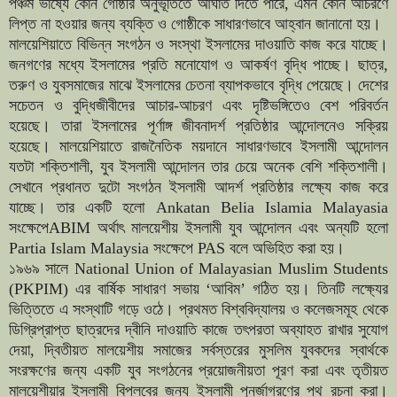
পঞ্চম ভাষ্যে কোন গোষ্ঠীর অনুভূতিতে আঘাত দিতে পারে, এমন কোন আচরণে
লিপ্ত না হওয়ার জন্য ব্যক্তি ও গোষ্ঠীকে সাধারণভাবে আহ্বান জানানো হয়।
মালয়েশিয়াতে বিভিন্ন সংগঠন ও সংস্থা ইসলামের দাওয়াতি কাজ করে যাচ্ছে।
জনগণের মধ্যে ইসলামের প্রতি মনোযোগ ও আকর্ষণ বৃদ্ধি পাচ্ছে। ছাত্র,
তরুণ ও যুবসমাজের মাঝে ইসলামের চেতনা ব্যাপকভাবে বৃদ্ধি পেয়েছে। দেশের
সচেতন ও বুদ্ধিজীবীদের আচার-আচরণ এবং দৃষ্টিভঙ্গিতেও বেশ পরিবর্তন
হয়েছে। তারা ইসলামের পূর্ণাঙ্গ জীবনাদর্শ প্রতিষ্ঠার আন্দোলনেও সক্রিয়
হয়েছে। মালয়েশিয়াতে রাজনৈতিক ময়দানে সাধারণভাবে ইসলামী আন্দোলন
যতটা শক্তিশালী, যুব ইসলামী আন্দোলন তার চেয়ে অনেক বেশি শক্তিশালী।
সেখানে প্রধানত দুটো সংগঠন ইসলামী আদর্শ প্রতিষ্ঠার লক্ষ্যে কাজ করে
যাচ্ছে। তার একটি হলো Ankatan Belia Islamia Malayasia
সংক্ষেপেABIM অর্থাৎ মালয়েশীয় ইসলামী যুব আন্দোলন এবং অন্যটি হলো
Partia Islam Malaysia সংক্ষেপে PAS বলে অভিহিত করা হয়।
১৯৬৯ সালে National Union of Malayasian Muslim Students
(PKPIM) এর বার্ষিক সাধারণ সভায় ‘আবিম’ গঠিত হয়। তিনটি লক্ষ্যের
ভিত্তিতে এ সংস্থাটি গড়ে ওঠে। প্রথমত বিশ্ববিদ্যালয় ও কলেজসমূহ থেকে
ডিগ্রিপ্রাপ্ত ছাত্রদের দ্বীনি দাওয়াতি কাজে তৎপরতা অব্যাহত রাখার সুযোগ
দেয়া, দ্বিতীয়ত মালয়েশীয় সমাজের সর্বস্তরের মুসলিম যুবকদের স্বার্থকে
সংরক্ষণের জন্য একটি যুব সংগঠনের প্রয়োজনীয়তা পূরণ করা এবং তৃতীয়ত
মালয়েশীয়ার ইসলামী বিপ্লবের জন্য ইসলামী পুনর্জাগরণের পথ রচনা করা।