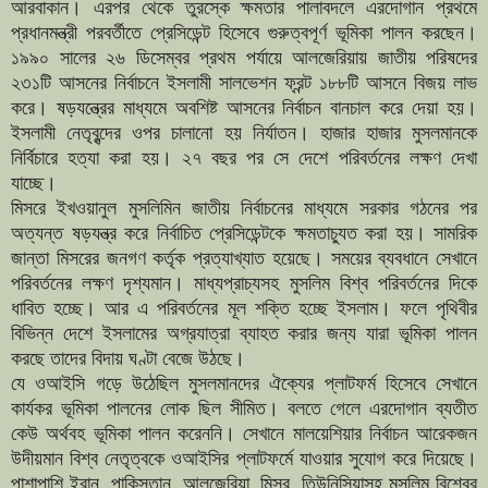
আরবাকান। এরপর থেকে তুরস্কে ক্ষমতার পালাবদলে এরদোগান প্রথমে
প্রধানমন্ত্রী পরবর্তীতে প্রেসিডেন্ট হিসেবে গুরুত্বপূর্ণ ভূমিকা পালন করছেন।
১৯৯০ সালের ২৬ ডিসেম্বর প্রথম পর্যায়ে আলজেরিয়ায় জাতীয় পরিষদের
২৩১টি আসনের নির্বাচনে ইসলামী সালভেশন ফ্রন্ট ১৮৮টি আসনে বিজয় লাভ
করে। ষড়যন্ত্রের মাধ্যমে অবশিষ্ট আসনের নির্বাচন বানচাল করে দেয়া হয়।
ইসলামী নেতৃবৃন্দের ওপর চালানো হয় নির্যাতন। হাজার হাজার মুসলমানকে
নির্বিচারে হত্যা করা হয়। ২৭ বছর পর সে দেশে পরিবর্তনের লক্ষণ দেখা
যাচ্ছে।
মিসরে ইখওয়ানুল মুসলিমিন জাতীয় নির্বাচনের মাধ্যমে সরকার গঠনের পর
অত্যন্ত ষড়যন্ত্র করে নির্বাচিত প্রেসিডেন্টকে ক্ষমতাচ্যুত করা হয়। সামরিক
জান্তা মিসরের জনগণ কর্তৃক প্রত্যাখ্যাত হয়েছে। সময়ের ব্যবধানে সেখানে
পরিবর্তনের লক্ষণ দৃশ্যমান। মাধ্যপ্রাচ্যসহ মুসলিম বিশ্ব পরিবর্তনের দিকে
ধাবিত হচ্ছে। আর এ পরিবর্তনের মূল শক্তি হচ্ছে ইসলাম। ফলে পৃথিবীর
বিভিন্ন দেশে ইসলামের অগ্রযাত্রা ব্যাহত করার জন্য যারা ভূমিকা পালন
করছে তাদের বিদায় ঘণ্টা বেজে উঠছে।
যে ওআইসি গড়ে উঠেছিল মুসলমানদের ঐক্যের প্লাটফর্ম হিসেবে সেখানে
কার্যকর ভূমিকা পালনের লোক ছিল সীমিত। বলতে গেলে এরদোগান ব্যতীত
কেউ অর্থবহ ভূমিকা পালন করেননি। সেখানে মালয়েশিয়ার নির্বাচন আরেকজন
উদীয়মান বিশ্ব নেতৃত্বকে ওআইসির প্লাটফর্মে যাওয়ার সুযোগ করে দিয়েছে।
পাশাপাশি ইরান, পাকিস্তান, আলজেরিয়া, মিসর, তিউনিসিয়াসহ মুসলিম বিশ্বের