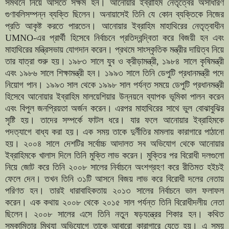
সমর্থনে নিয়ে আসতে সক্ষম হন। আনোয়ার ইব্রাহিম নেতৃত্বের অসাধারণ
গুণাবলিসম্পন্ন ব্যক্তি ছিলেন। অনায়াসেই তিনি যে কোন ব্যক্তিকে নিজের
প্রতি আকৃষ্ট করতে পারতেন। আনোয়ার ইব্রাহিম মাহাথিরের নেতৃত্বাধীন
UMNO-এর প্রার্থী হিসেবে নির্বাচনে প্রতিদ্বন্দ্বিতা করে বিজয়ী হন এবং
মাহাথিরের মন্ত্রিসভায় যোগদান করেন। প্রথমে সাংস্কৃতিক মন্ত্রীর দায়িত্ব নিয়ে
তার যাত্রা শুরু হয়। ১৯৮৩ সালে যুব ও ক্রীড়ামন্ত্রী, ১৯৮৪ সালে কৃষিমন্ত্রী
এবং ১৯৮৬ সালে শিক্ষামন্ত্রী হন। ১৯৯৩ সালে তিনি ডেপুটি প্রধানমন্ত্রী পদে
নিয়োগ পান। ১৯৯৩ সাল থেকে ১৯৯৮ সাল পর্যন্ত সময়ে ডেপুটি প্রধানমন্ত্রী
হিসেবে আনোয়ার ইব্রাহিম মালয়েশিয়ার উন্নয়নে ব্যাপক ভূমিকা পালন করেন
এবং বিপুল জনপ্রিয়তা অর্জন করেন। এরপর মাহাথিরের সাথে ভুল বোঝাবুঝির
সৃষ্টি হয়। তাদের সম্পর্কে ফাটল ধরে। যার ফলে আনোয়ার ইব্রাহিমকে
পদত্যাগে বাধ্য করা হয়। এক সময় তাকে দুর্নীতির মামলায় কারাগারে পাঠানো
হয়। ২০০৪ সালে দেশটির সর্বোচ্চ আদালত সব অভিযোগ থেকে আনোয়ার
ইব্রাহিমকে খালাস দিলে তিনি মুক্তি লাভ করেন। মুক্তির পর বিরোধী দলগুলো
নিয়ে জোট করে তিনি ২০০৮ সালের নির্বাচনে অংশগ্রহণ করে রীতিমত হইচই
ফেলে দেন। তখন তিনি ৩১টি আসনে বিজয় লাভ করে বিরোধী দলের নেতায়
পরিণত হন। তারই ধারাবাহিকতায় ২০১৩ সালের নির্বাচনে ভাল ফলাফল
করেন। এক কথায় ২০০৮ থেকে ২০১৫ সাল পর্যন্ত তিনি বিরোধীদলীয় নেতা
ছিলেন। ২০০৮ সালের এসে তিনি নতুন ষড়যন্ত্রের শিকার হন। কথিত
সমকামিতার মিথ্যা অভিযোগে তাকে আবারো কারাগারে যেতে হয়। এ সময়