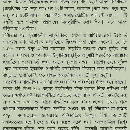
আসন, ডিএপি (চাইনিজদের দ্বারা গঠিত দল) পায় ৪২টি আসন, পিপিবিএম
(মাহাথিরের গড়া নতুন দল) পায় ১২টি আসন, আমানাহ (পাস ভেঙে গড়া নতুন
দল) পায় ১০টি আসন। এর বাইরে সেবাহ হেরিটেজ পায় ৮টি আসন। এই
দলটির সঙ্গে পাকাতান হারাপানের অনানুষ্ঠানিক জোট ছিল। ফলে আসন
দাঁড়িয়েছে ১২১টিতে।
নির্বাচনের পর প্রয়োজনীয় আনুষ্ঠানিকতা শেষে মালয়েশিয়ার রাজা ইয়াং দি
পারতুয়ান এগং আনোয়ার ইব্রাহিমকে নিঃশর্ত ক্ষমা ঘোষণা করেন। ১৬ মে
২০১৮ সালের দুপুর ১২টায় আনোয়ার ইব্রাহিম কারাগার থেকে মুক্তি লাভ
করেন। মাহাথির ও আনোয়ার ইব্রাহিমের চুক্তি অনুযায়ী পরবর্তীতে আনোয়ার
ইব্রাহিমের প্রধানমন্ত্রী হওয়া সময়ের ব্যাপার মাত্র। কারাগার থেকে মুক্তি
পেয়ে আনোয়ার ইব্রাহিম শিগগিরই রাজনীতিতে ফিরছেন বলে জানিয়েছেন।
বাস্তবতা হলো তিনিই হতে যাচ্ছেন মালয়েশিয়ার পরবর্তী প্রধানমন্ত্রী।
মালয়েশিয়ার রাজনীতির এ ঘটনা বিশ্বরাজনীতির পরিবর্তনের ইঙ্গিত বহন করছে।
আমরা যদি বিগত ১০০ বছরের রাজনৈতিক ঘটনাপ্রবাহের দিকে দৃষ্টিপাত করি
তাহলে দেখতে পাই সারা পৃথিবীতে গত ১০০ বছরে নানান পরিবর্তন সংঘটিত হয়ে
বিশ্ব আজ এক নতুন ধারার রাজনীতির দিকে ধাবিত হচ্ছে। ১৯১৭ সালে
রাশিয়ায় সমাজতান্ত্রিক বিপ্লব সংঘটিত হওয়ার পর পূর্ব ইউরোপে তা ছড়িয়ে
পড়ে। সমাজতন্ত্রের জয়জয়কার পরিস্থিতিতে বিশ্বের বিশাল জনগোষ্ঠী
সমাজতন্ত্রের রঙে নিজেদের রঙিন করতে সচেষ্ট হয়। সমাজতান্ত্রিক বিশ্বে
মুসলমানদের জীবনে নেমে আসে ভয়াবহ দুর্দিন। ইসলামী আদর্শের অনুসারী