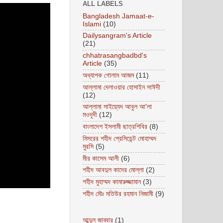
ALL LABELS
Bangladesh Jamaat-e-
Islami
(10)
Dailysangram's Article
(21)
chhatrasangbadbd's
Article
(35)
অধ্যাপক গোলাম আজম
(11)
আল্লামা দেলাওয়ার হোসাইন সাঈদী
(12)
আল্লামা সাইয়্যেদ আবুল আ'লা
মওদূদী
(12)
বাংলাদেশ ইসলামী ছাত্রশিবির
(8)
মিসরের শহীদ প্রেসিডেন্ট মোহাম্মদ
মুরসি
(5)
মীর কাসেম আলী
(6)
শহীদ আবদুল কাদের মোল্লা
(2)
শহীদ মুহাম্মদ কামারুজ্জামান
(3)
শহীদ মৌঃ মতিউর রহমান নিজামী
(9)
আব্দুল জাব্বার
(1)