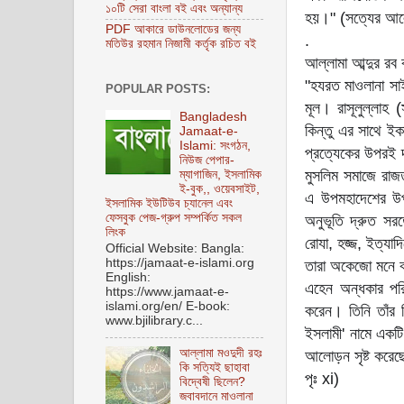
১০টি সেরা বাংলা বই এবং অন্যান্য
হয়।" (সত্যের আলো
PDF আকারে ডাউনলোডের জন্য
.
মতিউর রহমান নিজামী কর্তৃক রচিত বই
আল্লামা আব্দুর রব 
"হযরত মাওলানা সাই
POPULAR POSTS:
মূল। রাসূলুল্লাহ
Bangladesh
কিন্তু এর সাথে ইক
Jamaat-e-
Islami: সংগঠন,
প্রত্যেকের উপরই দ
নিউজ পেপার-
মুসলিম সমাজে রাজ
ম্যাগাজিন, ইসলামিক
ই-বুক,, ওয়েবসাইট,
এ উপমহাদেশের উপর
ইসলামিক ইউটিউব চ্যানেল এবং
ফেসবুক পেজ-গ্রুপ সম্পর্কিত সকল
অনুভূতি দ্রুত সর
লিংক
রোযা, হজ্জ, ইত্যা
Official Website: Bangla:
https://jamaat-e-islami.org
তারা অকেজো মনে ক
English:
এহেন অন্ধকার পর
https://www.jamaat-e-
islami.org/en/ E-book:
করেন। তিনি তাঁর ব
www.bjilibrary.c...
ইসলামী' নামে একটি
আল্লামা মওদুদী রহঃ
আলোড়ন সৃষ্ট করেছে।
কি সত্যিই ছাহাবা
পৃঃ xi)
বিদ্বেষী ছিলেন?
জবাবদানে মাওলানা