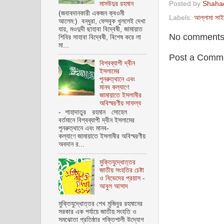
Posted by
Shaha
মাসউদুর রহমান
(জবাবদানকারী একজন ক্বওমী
Labels:
আল্লামা সাই
আলেম:) বন্ধুরা, ফেসবুক খুললেই দেখা
যায়, মওদুদী ছাহাবা বিদ্বেষী, জামায়াত
No comments
শিবির সাহাবা বিদ্বেষী, বিশেষ করে লা
মা...
Post a Comm
বিশ্বব্যাপী দ্বীন
ইসলামের
পূনরুত্থানে এবং
মানব কল্যাণে
জামায়াতে ইসলামীর
অবিস্মরণীয় সাফল্য
- শাহাদাতুর রহমান সোহেল
বর্তমানে বিশ্বব্যাপী দ্বীন ইসলামের
পূনরুত্থানে এবং মানব-
কল্যাণে জামায়াতে ইসলামীর অবিস্মরণীয়
অবদান র...
মুক্তিযুদ্ধোত্তর
জাতীয় সংহতির চেষ্টা
ও বিভেদের প্রয়াস -
আবুল আসাদ
মুক্তিযুদ্ধোত্তর শেখ মুজিবুর রহমানের
সরকার এক পর্যায়ে জাতীয় সংহতি ও
সমঝোতা প্রতিষ্ঠার শক্তিশালী উদ্যোগ