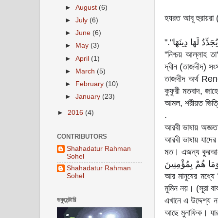
►
August
(6)
হযরত আবূ হুরায়রা (
►
July
(6)
►
June
(6)
"ِّدُ لَهَا دِينَهَا"‏.‏
►
May
(3)
"নিশ্চয় আল্লাহ ত
►
April
(1)
দ্বীন (তাজদীদ) সং
►
March
(5)
তাজদীদ অর্থ Rene
►
February
(10)
কুফুরী মতবাদ, জাহে
►
January
(23)
আমল, শরীয়ত ভিত্তিক
►
2016
(4)
.
আরবী ভাষায় অজ্ঞত
CONTRIBUTORS
আরবী ভাষায় যাদের সামান্য জ্ঞান আছে তা
Shahadatur Rahman
Sohel
Shahadatur Rahman
আর মানুষের মধ্যে
Sohel
মুমিন নয়। (সূরা বা
এখানে এ উদ্দেশ্য 
ডকুমেন্টারি
আছে মুনাফিক। যারা