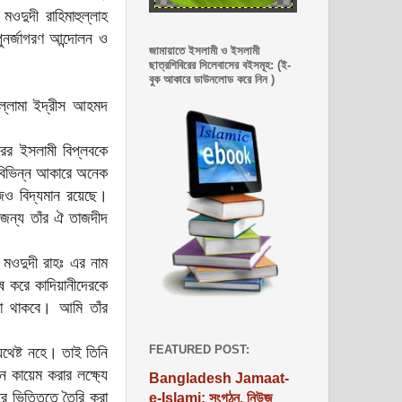
মওদুদী রাহিমাহুল্লাহ
পুনর্জাগরণ আন্দোলন ও
জামায়াতে ইসলামী ও ইসলামী
ছাত্রশিবিরের সিলেবাসের বইসমূহ: (ই-
বুক আকারে ডাউনলোড করে নিন )
ল্লামা ইদ্রীস আহমদ
রের ইসলামী বিপ্লবকে
, বিভিন্ন আকারে অনেক
আজও বিদ্যমান রয়েছে।
 জন্য তাঁর ঐ তাজদীদ
 মওদুদী রাহঃ এর নাম
েষ করে কাদিয়ানীদেরকে
েখা থাকবে। আমি তাঁর
FEATURED POST:
 যথেষ্ট নহে। তাই তিনি
ীন কায়েম করার লক্ষ্যে
Bangladesh Jamaat-
হর ভিত্তিতে তৈরি করা
e-Islami: সংগঠন, নিউজ