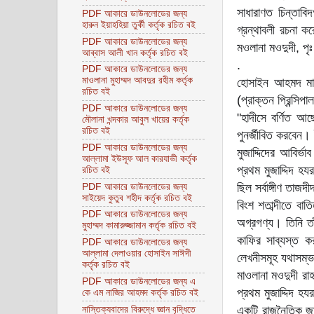
সাধারাণত চিন্তাবি
PDF আকারে ডাউনলোডের জন্য
হারুন ইয়াহহিয়া তুর্কী কর্তৃক রচিত বই
গ্রন্থাবলী রচনা ক
PDF আকারে ডাউনলোডের জন্য
মওলানা মওদুদী, প
আব্বাস আলী খান কর্তৃক রচিত বই
.
PDF আকারে ডাউনলোডের জন্য
মাওলানা মুহাম্মদ আবদুর রহীম কর্তৃক
হোসাইন আহমদ মাদ
রচিত বই
(প্রাক্তন প্রিন্সি
PDF আকারে ডাউনলোডের জন্য
"হাদীসে বর্ণিত আ
মৌলানা খন্দকার আবুল খায়ের কর্তৃক
রচিত বই
পুনর্জীবিত করবেন।
PDF আকারে ডাউনলোডের জন্য
মুজাদ্দিদের আবির
আল্লামা ইউসূফ আল কারযাভী কর্তৃক
প্রথম মুজাদ্দিদ 
রচিত বই
ছিল সর্বাঙ্গীণ তাজদ
PDF আকারে ডাউনলোডের জন্য
সাইয়েদ কুতুব শহীদ কর্তৃক রচিত বই
বিংশ শতাব্দীতে বা
PDF আকারে ডাউনলোডের জন্য
অগ্রগণ্য। তিনি তা
মুহাম্মদ কামারুজ্জামান কর্তৃক রচিত বই
কাফির সাব্যস্ত কর
PDF আকারে ডাউনলোডের জন্য
আল্লামা দেলাওয়ার হোসাইন সাঈদী
লেখনীসমূহ যথাসম্
কর্তৃক রচিত বই
মাওলানা মওদুদী রাহ
PDF আকারে ডাউনলোডের জন্য এ
প্রথম মুজাদ্দিদ হয
কে এম নাজির আহমদ কর্তৃক রচিত বই
একটি রাজনৈতিক জাম
নাস্তিক্যবাদের বিরুদ্ধে জ্ঞান বৃদ্ধিতে