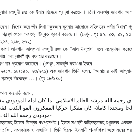
ামা মওদূদী রহঃ কে ইমাম হিসেবে শ্রদ্ধা করতেন। তিনি অসংখ্য জায়গায় আল্
য়েছেন। বিশেষ করে তাঁর লিখা "কুরআন সুন্নার আলোকে মহিলাদের পর্দার বিধান" গ্
দা" গ্রন্থ থেকে অসংখ্য উদ্ধৃত গ্রহণ করেছেন। (দেখুন, পৃঃ ৪২, ৪৩, ৪৪, 
 ২২৪, ২১৮, ২৩২)
কাংশ জায়গায় আল্লামা মওদূদী রহঃ কে "আল উস্তাদ" বলে সম্ভোধন করে
ায় "আল্লামা" শব্দ ব্যবহার করেছেন।
ূপ শব্দ প্রয়োগ করেছেন। (দেখুন, মাজমুউ ফতওয়া ইবনে
, ৬/১৭, ১৮/১৪০, ২৩/২২১) এক জায়গায় তিনি বলেন, "আমাদের ভাই আল্লাম
গ্রন্থে লিখেছেন …। (পৃঃ ১৮/১৪০)
আল কারদাভী বলেন,
ي رحمه الله مرشد العالم الاسلامي- ما كان امام المودودي مف
ا ومجددا كاملا- كان مفكرا حركيا المفكرون الفو الكتب فقط
مودودي رحمه الله الف الكتب والرجال-
াহুল্লাহ ছিলেন বিশ্বের পথপ্রদর্শক। ইমাম মওদুদী রাহিমাহুল্লাহ শুধুমাত্র একজন
ন্তাবিদ, সংস্কারক ও মুজাদ্দিদ। তিনি ছিলেন ইসলামী পুনর্জাগরণ আন্দোলনের প্