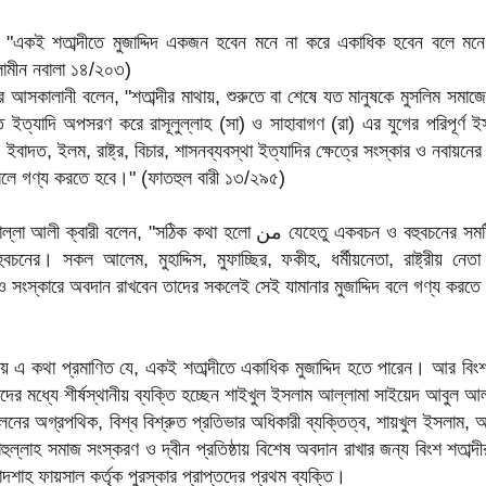
, "একই শতাব্দীতে মুজাদ্দিদ একজন হবেন মনে না করে একাধিক হবেন বলে মন
ামীন নবালা ১৪/২০৩)
র আসকালানী বলেন, "শতাব্দীর মাথায়, শুরুতে বা শেষে যত মানুষকে মুসলিম সমাজে
ত ইত্যাদি অপসরণ করে রাসূলুল্লাহ (সা) ও সাহাবাগণ (রা) এর যুগের পরিপূর্ণ ইস
বাদত, ইলম, রাষ্ট্র, বিচার, শাসনব্যবস্থা ইত্যাদির ক্ষেত্রে সংস্কার ও নবায়নের 
 বলে গণ্য করতে হবে।" (ফাতহুল বারী ১৩/২৯৫)
ারী বলেন, "সঠিক কথা হলো من যেহেতু একবচন ও বহুবচনের সমষ্টি, কাজেই এ হাদীসের
বচনের। সকল আলেম, মুহাদ্দিস, মুফাচ্ছির, ফকীহ, ধর্মীয়নেতা, রাষ্ট্রীয় নেতা
ও সংস্কারে অবদান রাখবেন তাদের সকলেই সেই যামানার মুজাদ্দিদ বলে গণ্য কর
 কথা প্রমাণিত যে, একই শতাব্দীতে একাধিক মুজাদ্দিদ হতে পারেন। আর বিংশশতা
ের মধ্যে শীর্ষস্থানীয় ব্যক্তি হচ্ছেন শাইখুল ইসলাম আল্লামা সাইয়েদ আবুল আ
োলনের অগ্রপথিক, বিশ্ব বিশ্রুত প্রতিভার অধিকারী ব্যক্তিত্ব, শায়খুল ইসলাম,
হুল্লাহ সমাজ সংস্করণ ও দ্বীন প্রতিষ্ঠায় বিশেষ অবদান রাখার জন্য বিংশ শতাব্দীর
দশাহ ফায়সাল কর্তৃক পুরস্কার প্রাপ্তদের প্রথম ব্যক্তি।