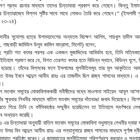
দগণ গ্রন্থ রচনার মাধ্যমে তাদের চিন্তাধারা প্রকাশ করে গেছেন। কিন্তু ইমাম 
রে চিন্তারাজ্যে বিপ্লব সৃষ্টির সাথে সাথে লোকও তৈরি করে গেছেন।" (ইসলামী 
ৃঃ ২৩-২৪)
ানীর সুযোগ্য ছাত্র উপমহাদেশের অন্যতম বিচক্ষণ আলিম, শায়খুল হাদীস আ
পাল, গাছবাড়ী জামিউল উলুম কামিল মাদ্রাসা, সিলেট) বলেন,
ছে প্রতি শত বৎসর পরপর এক একজন মুজাদ্দিদের আবির্ভাব হবে, তিনি সত্যিকা
 ইতিহাস প্রমাণ করে যে, বিগত তেরশত বৎসর হতে বিভিন্ন স্থানে, বিভিন্ন যুগে
্ভাব হয়েছে। তাঁদের বিপ্লবের ফলে ইসলামের মূলনীতিসমূহ তার মূল আকুতিতে 
হযরত উমর ইবনে আব্দুল আযীয রাহঃ এর তাজদীদ ছিল রাজ্য শাসনের মাধ্যমে। এ
ীদ।
তিল মতবাদ সমূহের মোকাবিলাককারী মনীষীদের মধ্যে মাওলানা সাইয়েদ আবুল আ'লা
ঁর ক্ষুরধার লিখনীর মাধ্যমে বাতিল মতবাদ সমূহের দাঁতভাঙা জবাব দিয়েছেন। বিশ
তে গিয়ে তিনি যে ফাঁসিকাষ্ঠের সম্মুখীন হয়েছিলেন তা ইতিহাসে স্বর্ণক্ষরে ল
ভব অধ্যয়ন করেছি।
ঃ এর চিন্তাধারা অনুযায়ী বাতিল মতবাদ সমূহের মোকাবিলা শুধুমাত্র লেখনীর দ্বারা
রত উমর বিন আব্দুল আযীয রাহঃ এর পন্থানুসারে রাজ্য শাসনের মাধ্যমে পূর্ণাঙ্গ দ্ব
ায়াত প্রতিষ্ঠা করেন। এ জামায়াতের মূলনীতিসমূহ পরিপূর্ণভাবে কুরআন ও সুন্না