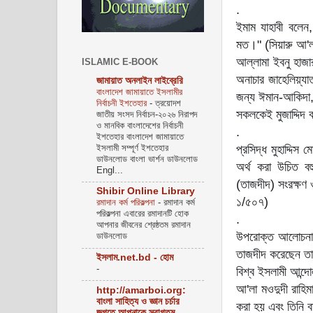
.
ইমাম যাহাবী বলেন
মত।" (সিয়ারু আ'ল
আল্লামা ইবনু হাজা
ISLAMIC E-BOOK
অনাচার জাহেলিয়্যা
জামায়াত অনলাইন লাইব্রেরি
বাংলাদেশ জামায়াতে ইসলামীর
জন্য ঈমান-আকিদা, ই
নির্বাচনী ইশতেহার
-
ত্রয়োদশ
সকলকেই মুজাদ্দিদ
জাতীয় সংসদ নির্বাচন-২০২৬ নিরাপদ
ও মানবিক বাংলাদেশের নির্বাচনী
.
ইশতেহার বাংলাদেশ জামায়াতে
ইসলামী সম্পূর্ণ ইশতেহার
প্রসিদ্ধ মুহাদ্দিস মোল্লা আলী ক্ব
ডাউনলোড বাংলা ভার্শন ডাউনলোড
অর্থ করা উচিত বহু
Engl...
(তাজদীদ) সংরক্ষণ 
Shibir Online Library
১/৫০৭)
রমাদান কর্ম পরিকল্পনা
-
রমাদান কর্ম
পরিকল্পনা এবারের রমাদানটি হোক
.
আপনার জীবনের শ্রেষ্ঠতম রমাদান
উপরোক্ত আলোচনায় এ
ডাউনলোড
তাজদীদ করেছেন তাদ
ইসলাম.net.bd - হোম
-
বিশ্ব ইসলামী আন্দ
আ'লা মওদুদী রাহিমা
http://amarboi.org:
বাংলা সাহিত্য ও জ্ঞান চর্চার
করা হয় এবং তিনি বা
জগতে আপনাকে স্বাগতম