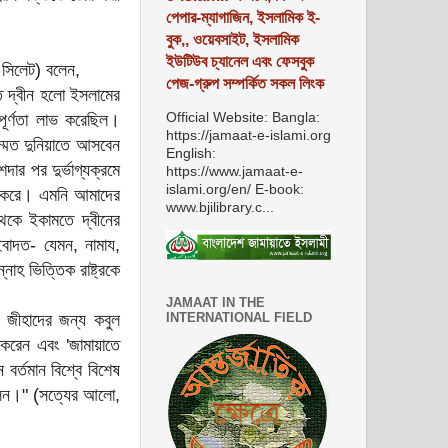
পেপার-ম্যাগাজিন, ইসলামিক ই-
বুক,, ওয়েবসাইট, ইসলামিক
ইউটিউব চ্যানেল এবং ফেসবুক
, সিলেট) বলেন,
পেজ-গ্রুপ সম্পর্কিত সকল লিংক
ে দ্বীন হলো ইসলামের
Official Website: Bangla:
পূর্ণতা লাভ করেছিল।
https://jamaat-e-islami.org
উম্মত দুনিয়াতে আসবেন
English:
ার পর দুর্ভাগ্যক্রমে
https://www.jamaat-e-
islami.org/en/ E-book:
রু করে। এমনি আমাদের
www.bjilibrary.c...
েকে ইকামতে দ্বীনের
ইবাদত- যেমন, নামায,
াহ ভিত্তিক রাষ্ট্রকে
JAMAAT IN THE
INTERNATIONAL FIELD
 জীহাদের জন্য কবুল
 করেন এবং 'জামায়াতে
বর্তমান বিশ্বে বিশেষ
ছিলেন।" (সত্যের আলো,