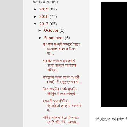
WEB ARCHIVE
►
2019
(87)
►
2018
(78)
▼
2017
(67)
►
October
(1)
▼
September
(6)
মাওলানা মওদূদী সম্পর্কে আরব
নেতাদের ধারন ও উনার
মর...
বাদশাহ ফয়সাল অ্যাওয়ার্ড
গ্রহন করছেন আল্লামা
সাইয়্য...
সাইয়্যেদ আবুল আ'লা মওদূদী
(রহঃ) কি রাছুলুল্লাহ (সা...
বিংশ শতাব্দীর শ্রেষ্ঠ মুজাদ্দিদ
শাইখুল ইসলাম আল্লা...
ইসলামী ছাত্রশিবির’র
প্রতিষ্ঠাতা কেন্দ্রীয় সভাপতি
ম...
ফাঁসীর মঞ্চে দাঁড়িয়ে কি বলতে
লিখেছেনঃ তানজিল 
হবে? শহীদ মীর কাসেম...