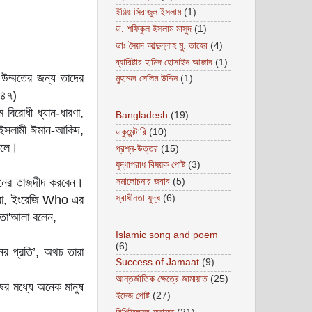
ইঞ্জিঃ সিরাজুল ইসলাম
(1)
ড. শফিকুল ইসলাম মাসুদ
(1)
ডাঃ সৈয়দ আব্দুল্লাহ মু. তাহের
(4)
ব্যারিষ্টার হামিদ হোসাইন আজাদ
(1)
 উম্মতের জন্য তাদের
মুহাম্মদ সেলিম উদ্দিন
(1)
২৪৭)
বিরোধী ধ্যান-ধারণা,
Bangladesh
(19)
্ধ ইসলামী ঈমান-আকিদ,
ডকুমেন্টারি
(10)
 বলে।
প্রশ্ন-উত্তর
(15)
যুদ্ধাপরাধ বিষয়ক পোষ্ট
(3)
বীনের তাজদীদ করবেন।
সমালোচনার জবাব
(5)
স্বাধীনতা যুদ্ধ
(6)
 আল্লাহ তা'আলা বলেন,
Islamic song and poem
(6)
ের প্রতি’, অথচ তারা
Success of Jamaat
(9)
আন্তর্জাতিক ক্ষেত্রে জামায়াত
(25)
ষের মধ্যে অনেক মানুষ
ইমেজ পোষ্ট
(27)