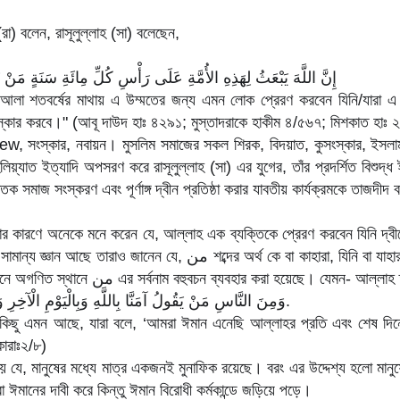
রা) বলেন, রাসূলুল্লাহ (সা) বলেছেন,
‏إِنَّ اللَّهَ يَبْعَثُ لِهَذِهِ الأُمَّةِ عَلَى رَأْسِ كُلِّ مِائَةِ سَنَةٍ مَنْ يُجَد
া'আলা শতবর্ষের মাথায় এ উম্মতের জন্য এমন লোক প্রেরণ করবেন যিনি/যারা এ
স্কার করবে।" (আবূ দাউদ হাঃ ৪২৯১; মুস্তাদরাকে হাকীম ৪/৫৬৭; মিশকাত হাঃ 
w, সংস্কার, নবায়ন। মুসলিম সমাজের সকল শিরক, বিদয়াত, কুসংস্কার, ইসলাম 
লিয়্যাত ইত্যাদি অপসরণ করে রাসূলুল্লাহ (সা) এর যুগের, তাঁর প্রদর্শিত বিশুদ
 সমাজ সংস্করণ এবং পূর্ণাঙ্গ দ্বীন প্রতিষ্ঠা করার যাবতীয় কার্যক্রমকে তাজদীদ
ার কারণে অনেকে মনে করেন যে, আল্লাহ এক ব্যক্তিকে প্রেরণ করবেন যিনি দ্
রাও জানেন যে, من শব্দের অর্থ কে বা কাহারা, যিনি বা যাহারা, ইংরেজি Who এর
মত। এজন্য কুরআনে অগণিত স্থানে من এর সর্বনাম বহুবচন ব্যবহার করা হয়েছে। যেমন-
وَمِنَ النَّاسِ مَنْ يَقُولُ آمَنَّا بِاللَّهِ وَبِالْيَوْمِ الْآخِرِ وَمَا هُمْ بِمُؤْمِنِينَ.
 কিছু এমন আছে, যারা বলে, ‘আমরা ঈমান এনেছি আল্লাহর প্রতি এবং শেষ দিন
কারাঃ২/৮)
নয় যে, মানুষের মধ্যে মাত্র একজনই মুনাফিক রয়েছে। বরং এর উদ্দেশ্য হলো মানু
 ঈমানের দাবী করে কিন্তু ঈমান বিরোধী কর্মকান্ডে জড়িয়ে পড়ে।