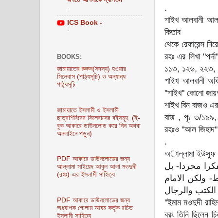
.
-
শাইখ আলবানী আল্ল
ICS Book -
-
কিতাব
থেকে রেফারেন্স নি
রহঃ এর লিখা "পর্
BOOKS:
১১৩, ১২৬, ২২৩,
জামায়াতের রুকন(সদস্য) হওয়ার
সিলেবাস (পাঠ্যসূচি) ও অন্যান্য
শাইখ আলবানী অধি
পাঠ্যসূচি
"শাইখ" কোনো জায়গ
শাইখ বিন বাজও এর
জামায়াতে ইসলামী ও ইসলামী
বাজ , পৃঃ ৩/১৯৯
ছাত্রশিবিরের সিলেবাসের বইসমূহ: (ই-
বুক আকারে ডাউনলোড করে নিন অথবা
রহঃও "আল জিহাদ" 
অনলাইনে পড়ুন)
.
অাল্লামা ইউসুফ 
PDF আকারে ডাউনলোডের জন্য
كرا مجردا- بل
আল্লামা সাইয়েদ আবুল আলা মওদুদী
(রহঃ)-এর ইসলামী সাহিত্য
- ولكن الامام
PDF আকারে ডাউনলোডের জন্য
"ইমাম মওদুদী রাহিম
অধ্যাপক গোলাম আযম কর্তৃক রচিত
বরং তিনি ছিলেন চি
ইসলামী সাহিত্য