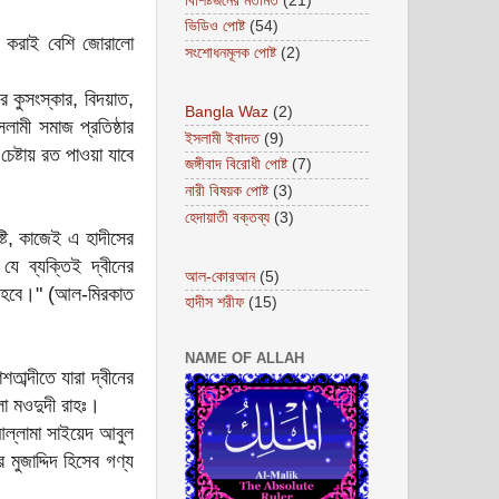
বিশিষ্টজনের মতামত
(21)
ভিডিও পোষ্ট
(54)
ে করাই বেশি জোরালো
সংশোধনমূলক পোষ্ট
(2)
র কুসংস্কার, বিদয়াত,
Bangla Waz
(2)
লামী সমাজ প্রতিষ্ঠার
ইসলামী ইবাদত
(9)
চেষ্টায় রত পাওয়া যাবে
জঙ্গীবাদ বিরোধী পোষ্ট
(7)
নারী বিষয়ক পোষ্ট
(3)
হেদায়াতী বক্তব্য
(3)
 যে ব্যক্তিই দ্বীনের
আল-কোরআন
(5)
তে হবে।" (আল-মিরকাত
হাদীস শরীফ
(15)
NAME OF ALLAH
ব্দীতে যারা দ্বীনের
লা মওদুদী রাহঃ।
 আল্লামা সাইয়েদ আবুল
 মুজাদ্দিদ হিসেব গণ্য