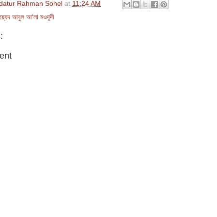
datur Rahman Sohel
at
11:24 AM
য়্যেদ আবুল আ'লা মওদূদী
:
ent