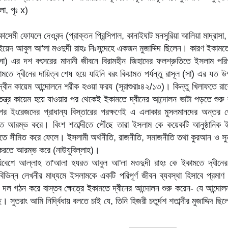
, পৃঃ x)
কাসেমী ফােযলে দেওবন্দ (প্রাক্তন প্রিন্সিপাল, কানাইঘাট মনসুরিয়া আলিয়া মাদ্রাসা
য়েদ আবুল আ'লা মওদুদী রাহঃ নিঃসন্দেহে একজন মুজাদ্দিদ ছিলেন। কারণ ইকামত
 (সা) এর দশ বৎসরের মাদানী জীবনে বিরামহীন জিহাদের ফলশ্রুতিতে ইসলাম পরি
ামতে দ্বীনের দায়িত্ব শেষ হয়ে যাইনি বরং কিয়ামত পর্যন্তু রাসূল (সা) এর যত 
্বীন কায়েম আন্দোলনে শরীক হওয়া ফরয (সূরাশুরাঃ৪২/১৩)। কিন্তু খিলাফতে রাশেদ
তন্ত্র কায়েম হয়ে যাওয়ার পর থেকেই ইকামতে দ্বীনের আন্দোলন ভাটা পড়তে শু
 ইংরেজদের প্রাধান্য বিস্তারের পরক্ষণেই এ এলাকার মুসলমানদের অন্তর থ
তে আরম্ভ করে। বিংশ শতাব্দীতে পৌঁছে তারা ইসলাম কে কয়েকটি আনুষ্ঠানিক 
দিতে সীমিত করে ফেলে। ইসলামী অর্থনীতি, রাজনীতি, সমাজনীতি তথা কুরআন ও সুন্ন
রতে আরম্ভ করে (নাউযুবিল্লাহ)।
িবেশে আল্লাহ তা'আলা হযরত আবুল আ'লা মওদুদী রাহঃ কে ইকামতে দ্বীনের
িভিন্ন লেখনীর মাধ্যমে ইসলামকে একটি পরিপূর্ণ জীবন ব্যবস্থা হিসাবে প্রমাণ
 দল গঠন করে বাস্তব ক্ষেত্রে ইকামতে দ্বীনের আন্দোলন শুরু করেন- যে আন্দোলন 
 সুতরাং আমি নির্দ্বিধায় বলতে চাই যে, তিনি হিজরী চতুর্দশ শতাব্দীর মুজাদ্দিদ 