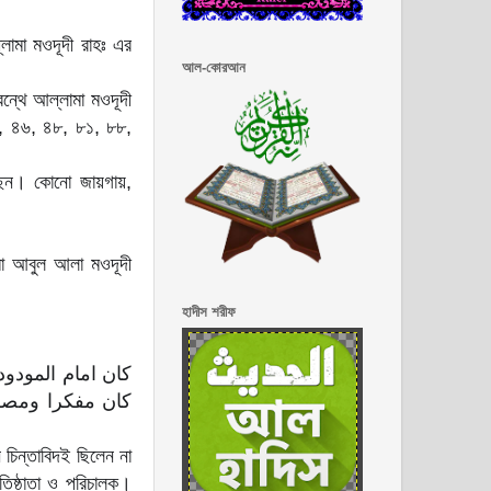
লামা মওদূদী রাহঃ এর
আল-কোরআন
রন্থে আল্লামা মওদূদী
৪৫, ৪৬, ৪৮, ৮১, ৮৮,
ছেন। কোনো জায়গায়,
া আবুল আলা মওদূদী
হাদীস শরীফ
كان امام المودود
كان مفكرا ومصلح
 চিন্তাবিদই ছিলেন না
রতিষ্ঠাতা ও পরিচালক।