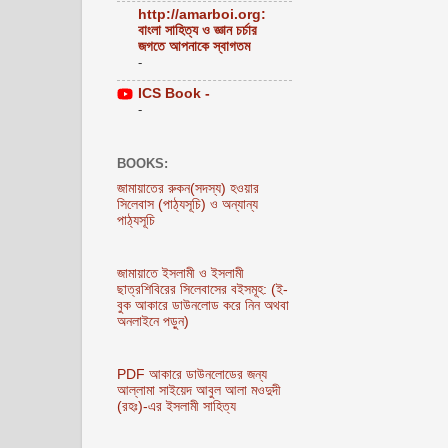
http://amarboi.org:
বাংলা সাহিত্য ও জ্ঞান চর্চার
জগতে আপনাকে স্বাগতম
-
ICS Book -
-
BOOKS:
জামায়াতের রুকন(সদস্য) হওয়ার
সিলেবাস (পাঠ্যসূচি) ও অন্যান্য
পাঠ্যসূচি
জামায়াতে ইসলামী ও ইসলামী
ছাত্রশিবিরের সিলেবাসের বইসমূহ: (ই-
বুক আকারে ডাউনলোড করে নিন অথবা
অনলাইনে পড়ুন)
PDF আকারে ডাউনলোডের জন্য
আল্লামা সাইয়েদ আবুল আলা মওদুদী
(রহঃ)-এর ইসলামী সাহিত্য