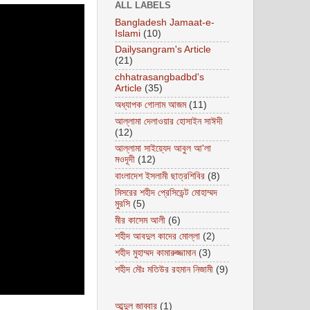
ALL LABELS
Bangladesh Jamaat-e-
Islami
(10)
Dailysangram's Article
(21)
chhatrasangbadbd's
Article
(35)
অধ্যাপক গোলাম আজম
(11)
আল্লামা দেলাওয়ার হোসাইন সাঈদী
(12)
আল্লামা সাইয়্যেদ আবুল আ'লা
মওদূদী
(12)
বাংলাদেশ ইসলামী ছাত্রশিবির
(8)
মিসরের শহীদ প্রেসিডেন্ট মোহাম্মদ
মুরসি
(5)
মীর কাসেম আলী
(6)
শহীদ আবদুল কাদের মোল্লা
(2)
শহীদ মুহাম্মদ কামারুজ্জামান
(3)
শহীদ মৌঃ মতিউর রহমান নিজামী
(9)
আব্দুল জাব্বার
(1)