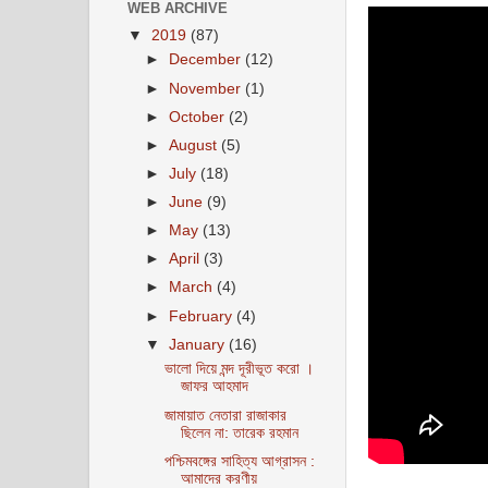
WEB ARCHIVE
▼
2019
(87)
►
December
(12)
►
November
(1)
►
October
(2)
►
August
(5)
►
July
(18)
►
June
(9)
►
May
(13)
►
April
(3)
►
March
(4)
►
February
(4)
▼
January
(16)
ভালো দিয়ে মন্দ দূরীভূত করো ।
জাফর আহমাদ
জামায়াত নেতারা রাজাকার
ছিলেন না: তারেক রহমান
পশ্চিমবঙ্গের সাহিত্য আগ্রাসন :
আমাদের করণীয়