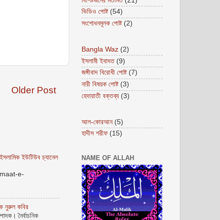
বিশিষ্টজনের মতামত
(21)
ভিডিও পোষ্ট
(54)
সংশোধনমূলক পোষ্ট
(2)
Bangla Waz
(2)
ইসলামী ইবাদত
(9)
জঙ্গীবাদ বিরোধী পোষ্ট
(7)
নারী বিষয়ক পোষ্ট
(3)
Older Post
হেদায়াতী বক্তব্য
(3)
আল-কোরআন
(5)
হাদীস শরীফ
(15)
সলামিক ইউটিউব চ্যানেল
NAME OF ALLAH
amaat-e-
ক নুরুল কবির
পাদক। নৈর্বাচনিক