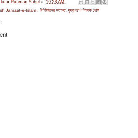
datur Rahman Sohel
at
10:23 AM
sh Jamaat-e-Islami
,
বিশিষ্টজনের মতামত
,
যুদ্ধাপরাধ বিষয়ক পোষ্ট
:
ent