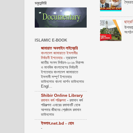
স্বৈরত
ডকুমেন্টারি
ছাত্র
উপমহা
সংগঠন
ISLAMIC E-BOOK
জামায়াত অনলাইন লাইব্রেরি
বাংলাদেশ জামায়াতে ইসলামীর
নির্বাচনী ইশতেহার
-
ত্রয়োদশ
জাতীয় সংসদ নির্বাচন-২০২৬ নিরাপদ
ও মানবিক বাংলাদেশের নির্বাচনী
ইশতেহার বাংলাদেশ জামায়াতে
ইসলামী সম্পূর্ণ ইশতেহার
ডাউনলোড বাংলা ভার্শন ডাউনলোড
Engl...
Shibir Online Library
রমাদান কর্ম পরিকল্পনা
-
রমাদান কর্ম
পরিকল্পনা এবারের রমাদানটি হোক
আপনার জীবনের শ্রেষ্ঠতম রমাদান
ডাউনলোড
ইসলাম.net.bd - হোম
-