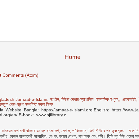
Home
t Comments (Atom)
S
adesh Jamaat-e-Islami: সংগঠন, নিউজ পেপার-ম্যাগাজিন, ইসলামিক ই-বুক,, ওয়েবসাইট, ই
েসবুক পেজ-গ্রুপ সম্পর্কিত সকল লিংক
cial Website: Bangla: https://jamaat-e-islami.org English: https://www.j
mi.org/en/ E-book: www.bjilibrary.c...
 আজমের রুপরেখা বাস্তবায়ন হল বাংলাদেশ, নেপাল, পাকিস্তান, তিউনিশিয়ার পর তুরস্কেও - সাংবাদি
ল কবীর একজন বাংলাদেশী সাংবাদিক, লেখক, কলাম লেখক, সম্পাদক এবং কর্মী। তিনি দ্য নিউ এজের সম্