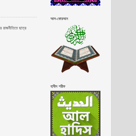
আল-কোরআন
ের রাজনীতিতে ছাত্র
হাদীস শরীফ