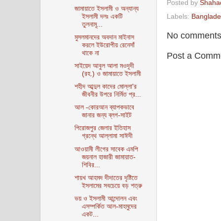
Posted by
Shaha
জামায়াতে ইসলামী ও অন্যান্য
Labels:
Banglade
ইসলামী দলঃ একটি
তুলনামূ...
No comments
মুসলমানদের অবদান মাইনাস
করলে ইউরোপীয় রেনেসাঁ
থাকে না
Post a Comm
সাইয়েদ আবুল আলা মওদূদী
(রহ.) ও জামায়াতে ইসলামী
শহীদ আব্দুল কাদের মোল্লা'র
জীবনীর উপরে নির্মিত প্র...
আল -কোরআন ব্যাপকভাবে
জানার জন্য ব্লগ-সাইট
পিরোজপুর জেলার ইতিহাস
গ্রন্থে আল্লামা সাঈদী
আওয়ামী লীগের সাবেক এমপি
জয়নাল হাজারী জামায়াত-
শিবির...
শায়খ আহমদ দীদাতের দৃষ্টিতে
ইসলামের সবচেয়ে বড় শত্রু
ভয় ও ইসলামী আন্দোলন এবং
এসম্পর্কিত আল-মাহমুদের
একট...