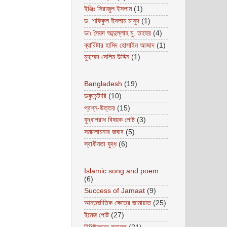
ইঞ্জিঃ সিরাজুল ইসলাম
(1)
ড. শফিকুল ইসলাম মাসুদ
(1)
ডাঃ সৈয়দ আব্দুল্লাহ মু. তাহের
(4)
ব্যারিষ্টার হামিদ হোসাইন আজাদ
(1)
মুহাম্মদ সেলিম উদ্দিন
(1)
Bangladesh
(19)
ডকুমেন্টারি
(10)
প্রশ্ন-উত্তর
(15)
যুদ্ধাপরাধ বিষয়ক পোষ্ট
(3)
সমালোচনার জবাব
(5)
স্বাধীনতা যুদ্ধ
(6)
Islamic song and poem
(6)
Success of Jamaat
(9)
আন্তর্জাতিক ক্ষেত্রে জামায়াত
(25)
ইমেজ পোষ্ট
(27)